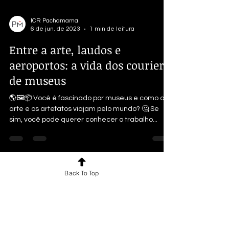
ICR Pachamama
6 de jun. de 2023
1 min de leitura
Entre a arte, laudos e
aeroportos: a vida dos couriers
de museus
🌎🖼️📦 Você é fascinado por museus e como a
arte e os artefatos viajam pelo mundo? 🤔 Se
sim, você pode querer conhecer o trabalho...
Back To Top