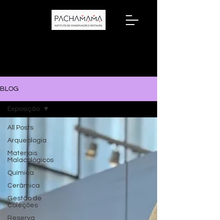
BLOG
Exposição
All Posts
Arqueologia
Materiais
Malacológicos
Química
Cerâmica
Gestão de
Coleções
Reserva