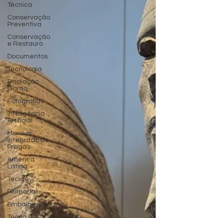
Técnica
Conservação
Preventiva
Conservação
e Restauro
Documentos
Tecnologia
Radiação
Gama
Fotografias
Inteligência
Artificial
Manejo
Integrado de
Pragas
América
Latina
Tecido
Plumária
Embalagem
Teoria da