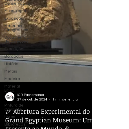
Conservação
Museologia
Exposição
Materiais
Etnográficos
Documentação
de Coleções
Exposições
Bordados
História
Metais
Madeira
Material
Lítico
Vidro
Pintura de
ICR Pachamama
Cavalete
27 de out. de 2024
1 min de leitura
Livros
🎉 Abertura Experimental do
Bibliotecas