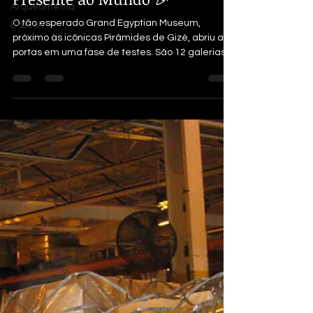
Grand Egyptian Museum: Um
Arqueometria
Presente ao Mundo 🎉
E-Book
O tão esperado Grand Egyptian Museum,
próximo às icônicas Pirâmides de Gizé, abriu as
portas em uma fase de testes. São 12 galerias
que...