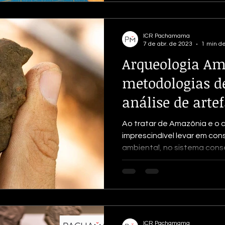
ICR Pachamama
7 de abr. de 2023
1 min de
Arqueologia Am
metodologias d
análise de artef
sedimentares
Ao tratar de Amazônia e o 
imprescindível levar em con
ambiental, no sistema conse
ICR Pachamama