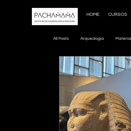
HOME
CURSOS
All Posts
Arqueologia
Materia
Conservação Preventiva
Con
Inteligência Artificial
Manejo 
Teoria da Conservação
Muse