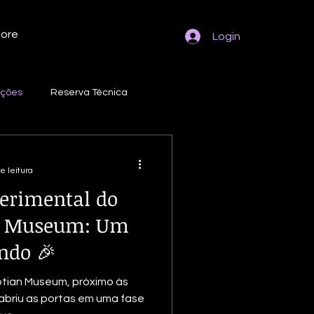
ore
Login
eções
Reserva Técnica
ação Gama
Fotografias
e leitura
perimental do
a
Embalagem
n Museum: Um
ndo 🎉
ção de Coleções
tian Museum, próximo às
 abriu as portas em uma fase