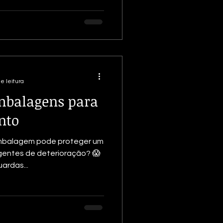
e leitura
mbalagens para
nto
mbalagem pode proteger um
agentes de deterioração? 😱
ardas...