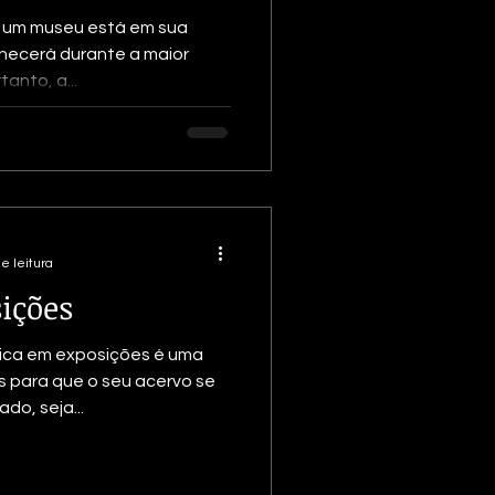
 um museu está em sua
necerá durante a maior
anto, a...
e leitura
ições
dica em exposições é uma
s para que o seu acervo se
do, seja...