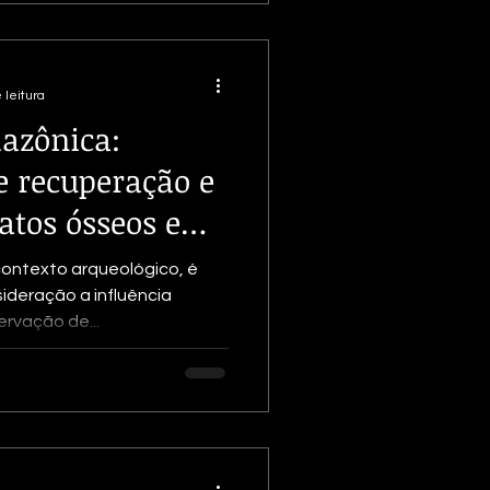
 leitura
azônica:
e recuperação e
atos ósseos e
contexto arqueológico, é
sideração a influência
rvação de...