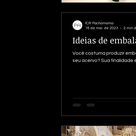
ICR Pachamama
18 de mai. de 2023
2 min d
Ideias de emba
Você costuma produzir embalagens para acondicionar os documentos? Sabe por que ela
seu acervo? Sua finalidade é.