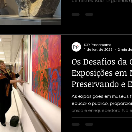
de testes. São 12 galerias qu
istória
Metais
Madeira
Material Lítico
Vidro
ICR Pachamama
1 de jun. de 2023
2 min de
Os Desafios da 
Exposições em 
Preservando e 
Público
As exposições em museus t
educar o público, proporci
única e enriquecedora. No en