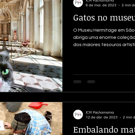
ICR Pachamama
6 de mai. de 2023
2 min de
Gatos no muse
O Museu Hermitage em São 
abriga uma enorme coleção 
dos maiores tesouros artísti
ICR Pachamama
12 de abr. de 2023
2 min d
Embalando mat