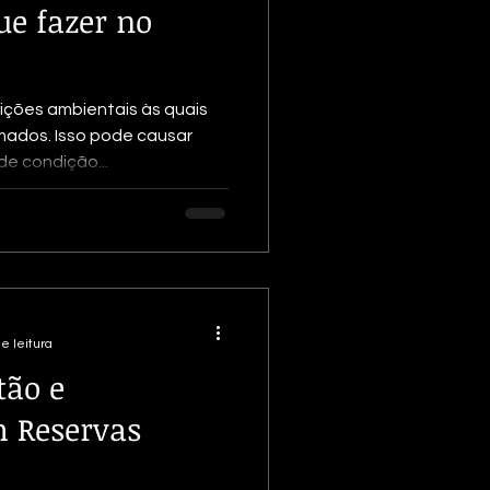
ue fazer no
ções ambientais às quais
mados. Isso pode causar
de condição...
e leitura
tão e
 Reservas