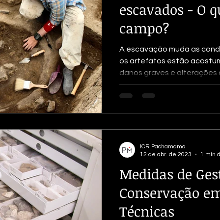
escavados - O q
campo?
A escavação muda as condi
os artefatos estão acostu
danos graves e alterações 
ICR Pachamama
12 de abr. de 2023
1 min d
Medidas de Ges
Conservação em
Técnicas