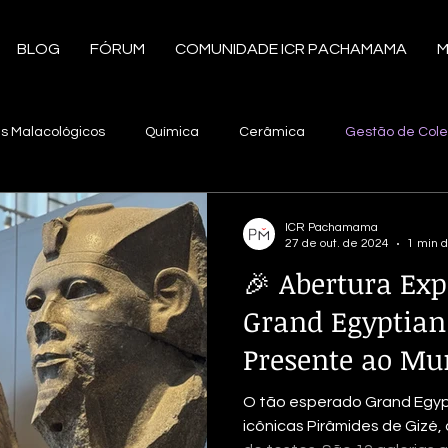
BLOG
FÓRUM
COMUNIDADE ICR PACHAMAMA
M
is Malacológicos
Química
Cerâmica
Gestão de Col
servação e Restauro
Documentos
Tecnologia
Radi
ICR Pachamama
27 de out. de 2024
1 min d
🎉 Abertura Ex
Integrado de Pragas
América Latina
Tecido
Plumári
Grand Egyptia
Presente ao Mu
ologia
Exposição
Materiais Etnográficos
Documenta
O tão esperado Grand Egyp
icônicas Pirâmides de Gizé,