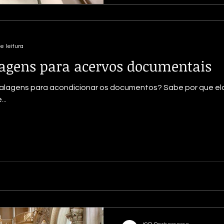
e leitura
lagens para acervos documentais
s podem ajudar a proteger
..