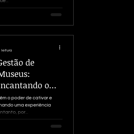
e...
 leitura
Gestão de
Museus:
Encantando o
êm o poder de cativar e
onando uma experiência
tanto, por...