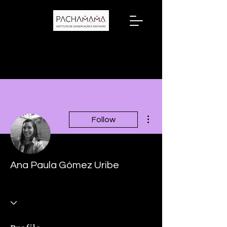
More actions
Follow
Ana Paula Gómez Uribe
Professor
+
4