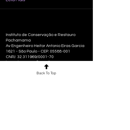
Instituto de Conservação e Restauro
Pachamama
Av Engenheiro Heitor Antonio Eiras Garcia
1621 - São Paulo - CEP:
05588-001
CNPJ:
32.311969
/0001-70
icrpachamama@gmail.com
Consultoria e Educação Patrimonial
Back To Top
Políticas de Troca, Devolução e Reembolso
- Consulte a FAQ
Para notícias e atualizações,
assine nossa newsletter
Inscreva-se