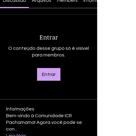
Discussão
Arquivos
Members
Informações
Entrar
O conteúdo desse grupo só é visível
para membros.
Entrar
Informações
Bem-vindo à Comunidade ICR
Pachamama! Agora você pode se
con
...
Leia Mais