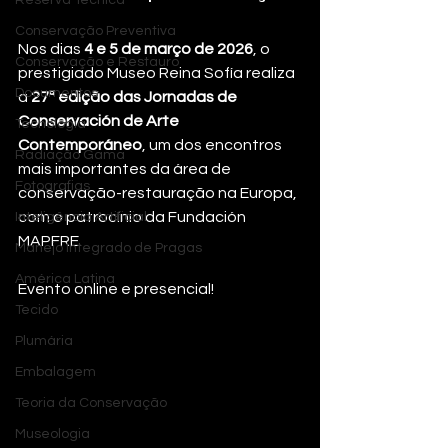
Reserva Técnica
Conservação Preventiva
Nos dias 
4 e 5 de março de 2026
, o 
Conservação e Restauro
prestigiado Museo Reina Sofía realiza 
Documentos
a 
27ª edição das Jornadas de 
Conservación de Arte 
Tecnologia
Contemporáneo
, um dos encontros 
Radiação Gama
mais importantes da área de 
Fotografias
conservação-restauração na Europa, 
com o patrocínio da Fundación 
Inteligência Artificial
MAPFRE.
Manejo Integrado de Pragas
América Latina
Evento online e presencial!
Tecido
Plumária
Embalagem
Teoria da Conservação
Museologia