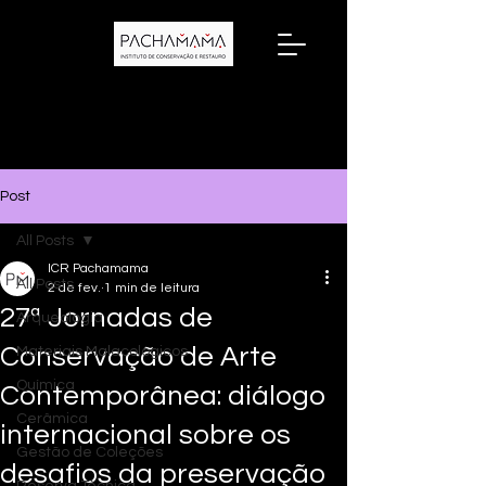
Post
All Posts
ICR Pachamama
All Posts
2 de fev.
1 min de leitura
27ª Jornadas de
Arqueologia
Conservação de Arte
Materiais Malacológicos
Química
Contemporânea: diálogo
Cerâmica
internacional sobre os
Gestão de Coleções
desafios da preservação