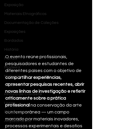
Exposição
Materiais Etnográficos
Documentação de Coleções
Exposições
Bordados
História
O evento reúne profissionais, 
Metais
pesquisadores e estudantes de 
Madeira
diferentes países com o objetivo de 
Material Lítico
compartilhar experiências, 
apresentar pesquisas recentes, abrir 
Vidro
novas linhas de investigação e refletir 
Pintura de Cavalete
criticamente sobre a prática 
Livros
profissional
 na conservação da arte 
contemporânea — um campo 
Bibliotecas
marcado por materiais inovadores, 
Arqueometria
processos experimentais e desafios 