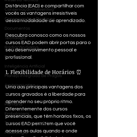
Reserva Técnica
Distância (EAD) e compartilhar com 
Conservação Preventiva
vocês as vantagens irresistíveis 
Conservação e Restauro
dessa modalidade de aprendizado. 
Documentos
Descubra conosco como os nossos 
Tecnologia
cursos EAD podem abrir portas para o 
Radiação Gama
seu desenvolvimento pessoal e 
Fotografias
profissional.
Inteligência Artificial
1. Flexibilidade de Horários ⏰
Manejo Integrado de Pragas
América Latina
Uma das principais vantagens dos 
cursos gravados é a liberdade para 
Tecido
aprender no seu próprio ritmo. 
Plumária
Diferentemente dos cursos 
Embalagem
presenciais, que têm horários fixos, os 
Teoria da Conservação
cursos EAD permitem que você 
acesse as aulas quando e onde 
Museologia