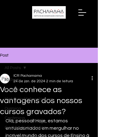
Post
All Posts
ICR Pachamama
All Posts
24 de jan. de 2024
2 min de leitura
Você conhece as
Arqueologia
vantagens dos nossos
Materiais Malacológicos
Química
cursos gravados?
Cerâmica
Olá, pessoal! Hoje, estamos 
Gestão de Coleções
entusiasmados em mergulhar no 
incrível mundo dos cursos de Ensino à 