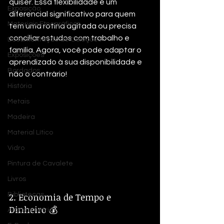
quiser. Essa flexibilidade é um 
Exposição
diferencial significativo para quem 
Materiais Etnográficos
tem uma rotina agitada ou precisa 
conciliar estudos com trabalho e 
Documentação de Coleções
família. Agora, você pode adaptar o 
Exposições
aprendizado à sua disponibilidade e 
Bordados
não o contrário!
História
Metais
Madeira
Material Lítico
Vidro
Pintura de Cavalete
Livros
2. Economia de Tempo e 
Bibliotecas
Dinheiro 💰
Arqueometria