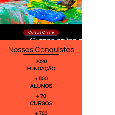
Cursos Online
Cursos online na área 
Nossas Conquistas
Restauro e Patrimô
2020
FUNDAÇÃO
Cursos de 20 horas d
+ 800
certificado por 
ALUNOS
+ 70
CURSOS
+ 700