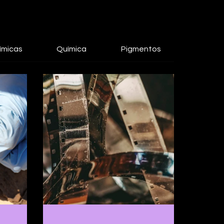
ímicas
Química
Pigmentos
Papel