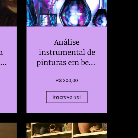
Análise
a
instrumental de
e
pinturas em bens
culturais
R$ 200,00
Inscreva-se!