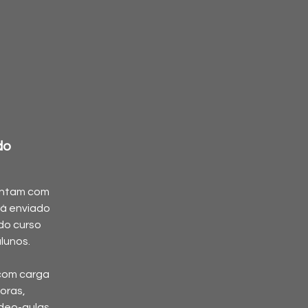
do
ontam com
erá enviado
 do curso
lunos.
com carga
horas,
deo-aulas,