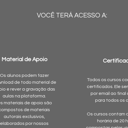
VOCÊ TERÁ ACESSO A:
Material de Apoio
Certifica
Os alunos podem fazer
Todos os cursos c
nload de todo material de
certificados. Ele s
io e rever a
gravação das
por email ao final
aulas na plataforma.
para todos os a
s materiais de apoio são
compostos de materiais
Os cursos contam 
autorais exclusivos,
horária de 20 
elaborados por nossos
compostas pelas ví