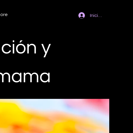
ore
Iniciar sesión
ción y
amama