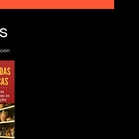
s
ción: