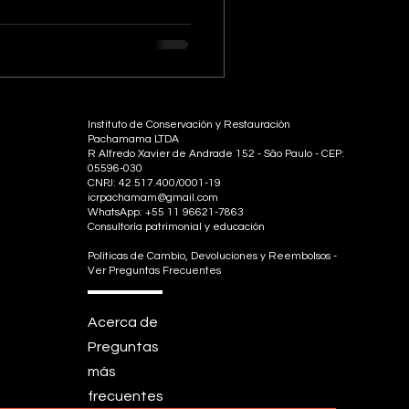
Instituto de Conservación y Restauración
Pachamama LTDA
R Alfredo Xavier de Andrade 152 - São Paulo - CEP:
05596-030
CNPJ: 42.517.400/0001-19
icrpachamam@gmail.com
WhatsApp: +55 11 96621-7863
Consultoría patrimonial y educación
Políticas de Cambio, Devoluciones y Reembolsos -
Ver Preguntas Frecuentes
Acerca de
Preguntas
más
frecuentes