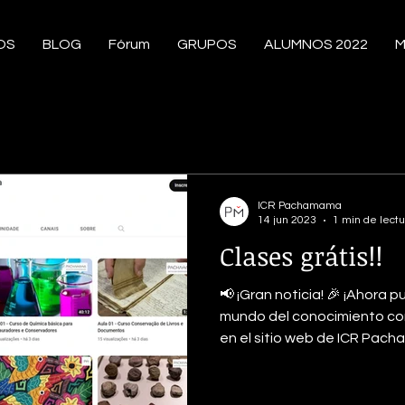
OS
BLOG
Fórum
GRUPOS
ALUMNOS 2022
M
ICR Pachamama
14 jun 2023
1 min de lectu
Clases grátis!!
📢 ¡Gran noticia! 🎉 ¡Ahora 
mundo del conocimiento con
en el sitio web de ICR Pacha