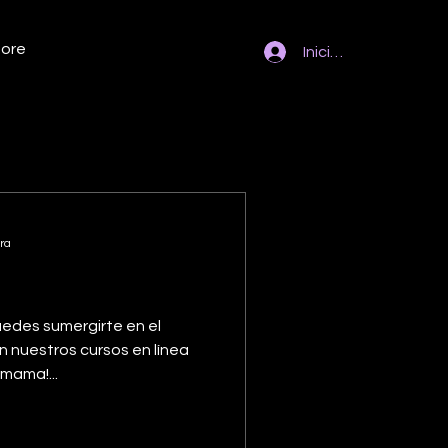
ore
Iniciar sesión
ra
puedes sumergirte en el
 nuestros cursos en línea
mama!...