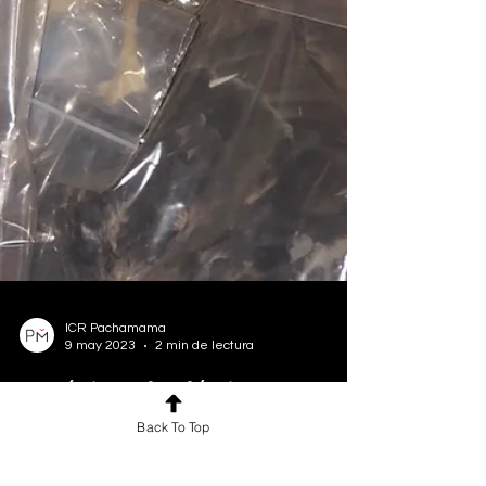
ICR Pachamama
9 may 2023
2 min de lectura
Back To Top
¿Qué tipos de plásticos
podemos utilizar en las