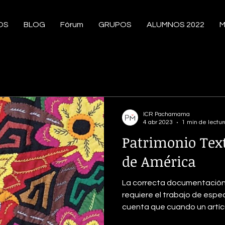
OS
BLOG
Fórum
GRUPOS
ALUMNOS 2022
M
ICR Pachamama
4 abr 2023
1 min de lectur
Patrimonio Text
de América
La correcta documentación d
requiere el trabajo de espe
cuenta que cuando un artícu