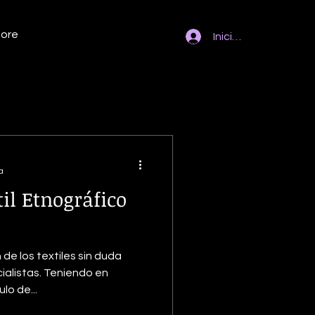
ore
Iniciar sesión
a
il Etnográfico
e los textiles sin duda
cialistas. Teniendo en
lo de...