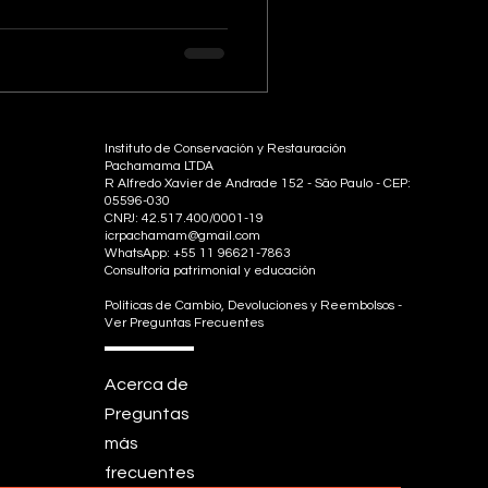
Instituto de Conservación y Restauración
Pachamama LTDA
R Alfredo Xavier de Andrade 152 - São Paulo - CEP:
05596-030
CNPJ: 42.517.400/0001-19
icrpachamam@gmail.com
WhatsApp: +55 11 96621-7863
Consultoría patrimonial y educación
Políticas de Cambio, Devoluciones y Reembolsos -
Ver Preguntas Frecuentes
Acerca de
Preguntas
más
frecuentes