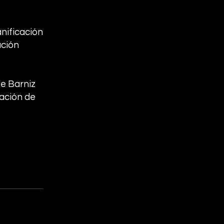
nificación
ación
de Barniz
cación de