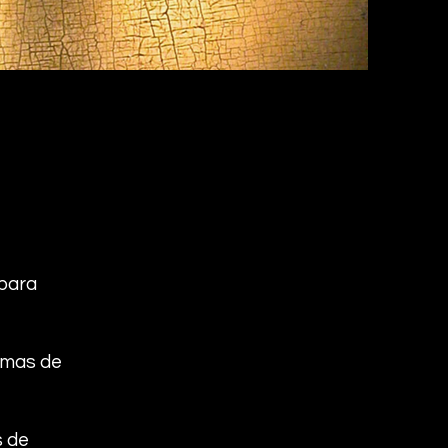
 para
lemas de
s de