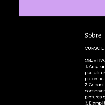
Sobre
CURSO D
OBJETIVO
1. Amplia
posibilit
patrimonio
2. Capaci
conservac
pinturas d
3. Ejempli