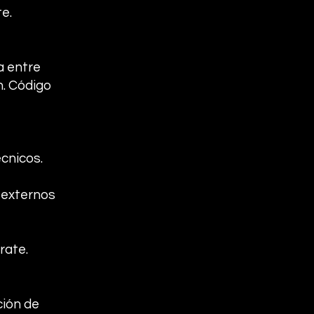
e.
a entre
n. Código
cnicos.
s externos
rate.
ción de