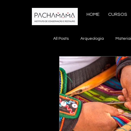
HOME
CURSOS
All Posts
Arqueologia
Materia
Conservação Preventiva
Con
Inteligência Artificial
Manejo 
Teoria da Conservação
Muse