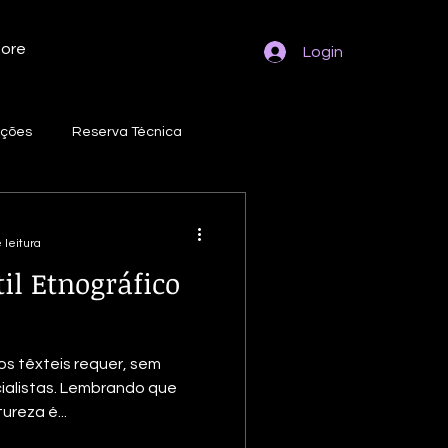
ore
Login
eções
Reserva Técnica
ação Gama
Fotografias
 leitura
il Etnográfico
a
Embalagem
s têxteis requer, sem
ção de Coleções
cialistas. Lembrando que
reza é...