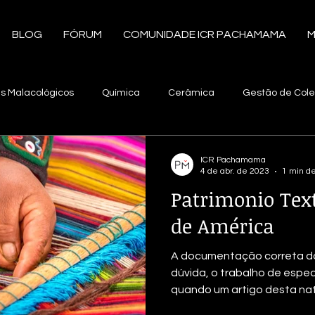
BLOG
FÓRUM
COMUNIDADE ICR PACHAMAMA
M
is Malacológicos
Química
Cerâmica
Gestão de Col
servação e Restauro
Documentos
Tecnologia
Radi
ICR Pachamama
4 de abr. de 2023
1 min de
Patrimonio Text
Integrado de Pragas
América Latina
Tecido
Plumári
de América
A documentação correta do
ologia
Exposição
Materiais Etnográficos
Documenta
dúvida, o trabalho de espe
quando um artigo desta natu