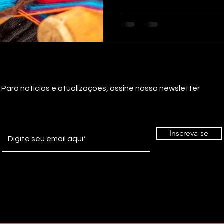
istória
Metais
Madeira
Material Lítico
Vidro
Para notícias e atualizações, assine nossa newsletter
Inscreva-se