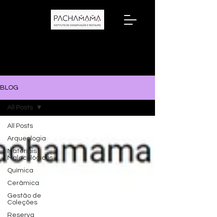
BLOG
All Posts
All Posts
Arqueologia
Materiais
Malacológicos
Química
Cerâmica
Gestão de
Coleções
Reserva