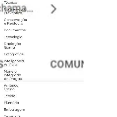
Técnica
Conservação
Preventiva
Conservação
e Restauro
Documentos
Tecnologia
Radiação
Gama
Fotografias
Inteligência
Artificial
Manejo
Integrado
de Pragas
América
Latina
Tecido
Plumária
Embalagem
Teoria da