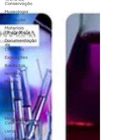
Conservação
Museologia
Exposição
Materiais
Etnográficos
Documentação
de
Coleções
Exposições
Bordados
História
Metais
Madeira
Material
Lítico
Vidro
Pintura de
Cavalete
Livros
Bibliotecas