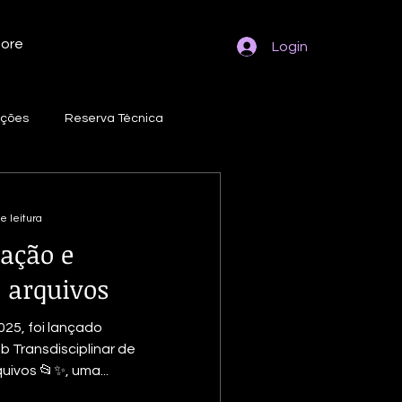
ore
Login
eções
Reserva Técnica
ação Gama
Fotografias
e leitura
vação e
a
Embalagem
 arquivos
025, foi lançado
ção de Coleções
b Transdisciplinar de
ivos 📂✨, uma...