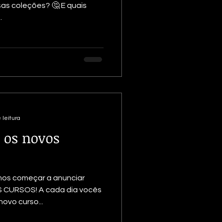
sas coleções? 🤔 E quais
.
 leitura
 os novos
os começar a anunciar
 CURSOS! A cada dia vocês
ovo curso...