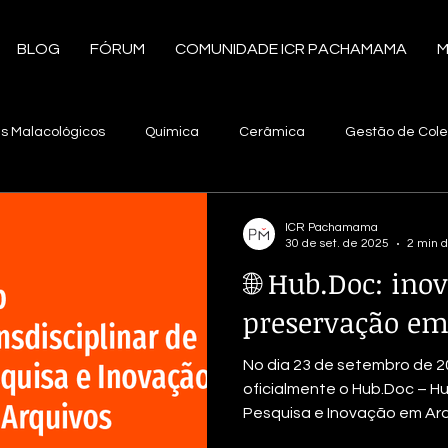
BLOG
FÓRUM
COMUNIDADE ICR PACHAMAMA
M
is Malacológicos
Química
Cerâmica
Gestão de Col
servação e Restauro
Documentos
Tecnologia
Radi
ICR Pachamama
30 de set. de 2025
2 min d
🌐 Hub.Doc: ino
Integrado de Pragas
América Latina
Tecido
Plumári
preservação em
No dia 23 de setembro de 2
ologia
Exposição
Materiais Etnográficos
Documenta
oficialmente o Hub.Doc – Hu
Pesquisa e Inovação em Arqu