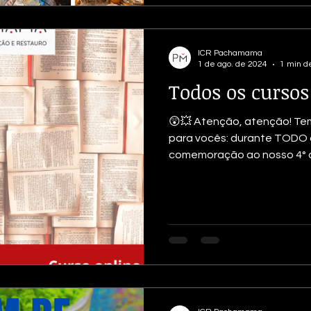
ICR Pachamama
1 de ago. de 2024
1 min de
Todos os cursos
😲💥 Atenção, atenção! T
para vocês: durante TODO
comemoração ao nosso 4° a