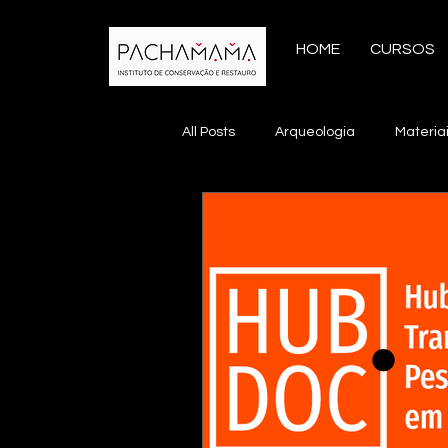
HOME
CURSOS
All Posts
Arqueologia
Materia
Conservação Preventiva
Con
Inteligência Artificial
Manejo 
Teoria da Conservação
Muse