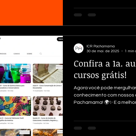
istória
Metais
Madeira
Material Lítico
Vidro
ICR Pachamama
30 de mai. de 2025
1 min 
Confira a 1a. au
cursos grátis!
Agora você pode mergulha
conhecimento com nossos cu
Pachamama! 🌍✨ E a melhor 