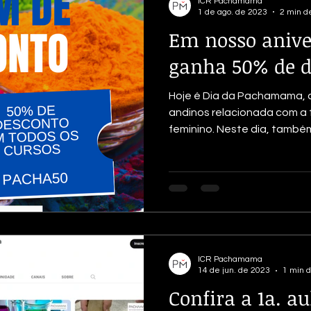
ICR Pachamama
1 de ago. de 2023
2 min de
Em nosso anive
ganha 50% de d
Hoje é Dia da Pachamama, 
andinos relacionada com a te
feminino. Neste dia, também
ICR Pachamama
14 de jun. de 2023
1 min d
Confira a 1a. au