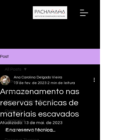
Post
All Posts
Ana Carolina Delgado Vieira
All Posts
19 de fev. de 2023
2 min de leitura
Armazenamento nas
Arqueologia
reservas técnicas de
Materiais Malacológicos
Química
materiais escavados
Cerâmica
Atualizado:
13 de mai. de 2023
E na reserva técnica...
Gestão de Coleções