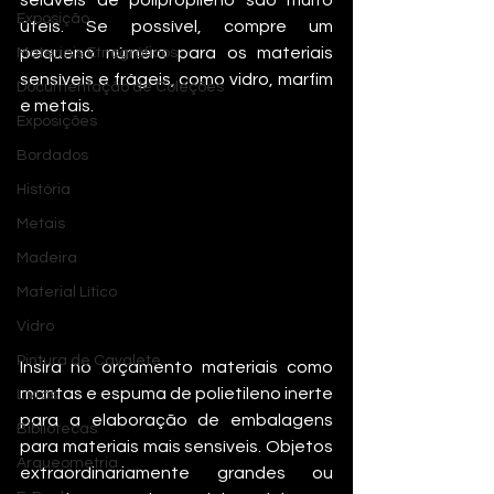
seláveis ​​de polipropileno são muito 
Exposição
úteis. Se possível, compre um 
pequeno número para os materiais 
Materiais Etnográficos
sensíveis e frágeis, como vidro, marfim 
Documentação de Coleções
e metais.  
Exposições
Bordados
História
Metais
Madeira
Material Lítico
Vidro
Pintura de Cavalete
Insira no orçamento materiais como 
mantas e espuma de polietileno inerte 
Livros
para a elaboração de embalagens 
Bibliotecas
para materiais mais sensíveis. Objetos 
Arqueometria
extraordinariamente grandes ou 