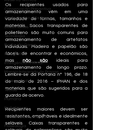
Reserva Técnica
Os recipientes usados ​​para 
Conservação Preventiva
armazenamento vêm em uma 
Conservação e Restauro
variedade de formas, tamanhos e 
materiais. Sacos transparentes de 
Documentos
polietileno são muito comuns para 
Tecnologia
armazenamento de artefatos 
Radiação Gama
individuais. Madeira e papelão são 
fáceis de encontrar e econômicos, 
Fotografias
mas 
não são
 ideais para 
Inteligência Artificial
armazenamento de longo prazo. 
Manejo Integrado de Pragas
Lembre-se da Portaria n° 196, de 18 
América Latina
de maio de 2016 – IPHAN e dos 
materiais que são sugeridos para a 
Tecido
guarda de acervo.
Plumária
Embalagem
Recipientes maiores devem ser 
resistentes, empilháveis ​​e idealmente 
Teoria da Conservação
seláveis. Caixas transparentes e 
Museologia