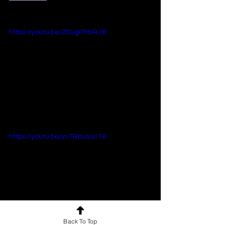
https://youtu.be/ZDJgRMxRJiE
https://youtu.be/yvTRbusq17A
Back To Top