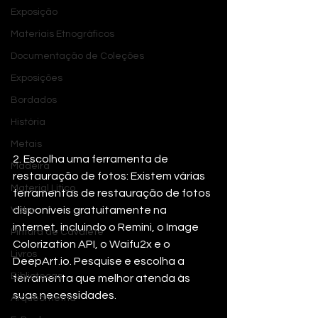
Exposição
Materiais Etnográficos
Documentação de Coleções
Exposições
Bordados
História
Metais
2. Escolha uma ferramenta de 
Madeira
restauração de fotos: Existem várias 
Material Lítico
ferramentas de restauração de fotos 
disponíveis gratuitamente na 
Vidro
internet, incluindo o Remini, o Image 
Pintura de Cavalete
Colorization API, o Waifu2x e o 
Livros
DeepArt.io. Pesquise e escolha a 
Bibliotecas
ferramenta que melhor atenda às 
suas necessidades.
Arqueometria