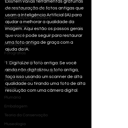
Reserva Técnica
Existem várias ferramentas gratuitas 
de restauração de fotos antigas que 
Conservação Preventiva
usam a Inteligência Artificial (IA) para 
Conservação e Restauro
ajudar a melhorar a qualidade da 
Documentos
imagem. Aqui estão os passos gerais 
que você pode seguir para restaurar 
Tecnologia
uma foto antiga de graça com a 
Radiação Gama
ajuda da IA:
Fotografias
Inteligência Artificial
1. Digitalize a foto antiga: Se você 
ainda não digitalizou a foto antiga, 
Manejo Integrado de Pragas
faça isso usando um scanner de alta 
América Latina
qualidade ou tirando uma foto de alta 
Tecido
resolução com uma câmera digital.
Plumária
Embalagem
Teoria da Conservação
Museologia