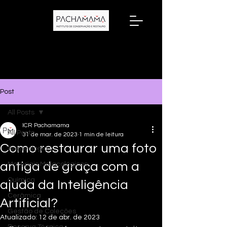
Post
All Posts
ICR Pachamama
All Posts
31 de mar. de 2023
1 min de leitura
Como restaurar uma foto
Arqueologia
antiga de graça com a
Materiais Malacológicos
Química
ajuda da Inteligência
Cerâmica
Artificial?
Gestão de Coleções
Atualizado:
12 de abr. de 2023