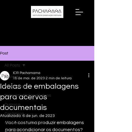
Post
All Posts
ICR Pachamama
All Posts
18 de mai. de 2023
2 min de leitura
Ideias de embalagens
Arqueologia
para acervos
Materiais Malacológicos
Química
documentais
Cerâmica
Atualizado:
6 de jun. de 2023
Você costuma produzir embalagens  
Gestão de Coleções
para acondicionar os documentos? 