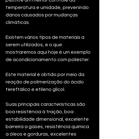
E-Book
temperatura e umidade, prevenindo 
danos causados por mudanças 
climáticas.
Existem vários tipos de materiais a 
serem utilizados, e o que 
mostraremos aqui hoje é um exemplo 
de acondicionamento com poliéster. 
Este material é obtido por meio da 
reação de polimerização do ácido 
tereftálico e etileno glicol. 
Suas principais características são 
boa resistência à tração, boa 
estabilidade dimensional, excelente 
barreira a gases, resistência química 
a óleos e gorduras, excelentes 