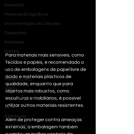
Exposição
Materiais Etnográficos
Documentação de Coleções
Exposições
Bordados
História
Para materiais mais sensíveis, como 
Metais
tecidos e papéis, é recomendado o 
uso de embalagens de papel livre de 
Madeira
ácido e materiais plásticos de 
Material Lítico
qualidade, enquanto que para 
Vidro
objetos mais robustos, como 
esculturas e mobiliários, é possível 
Pintura de Cavalete
utilizar outros materiais resistentes. 
Livros
Bibliotecas
Além de proteger contra ameaças 
Arqueometria
externas, a embalagem também 
permite um melhor controle da 