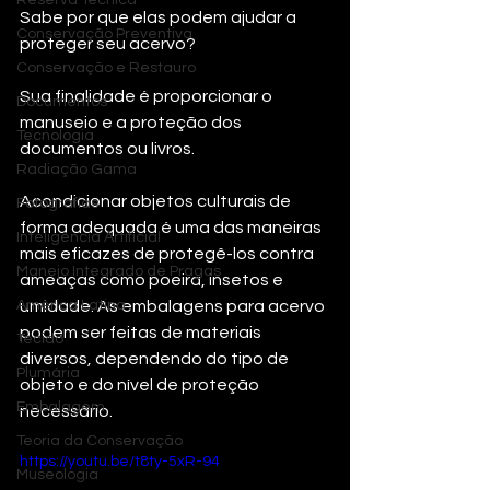
Reserva Técnica
Sabe por que elas podem ajudar a 
Conservação Preventiva
proteger seu acervo? 
Conservação e Restauro
Sua finalidade é proporcionar o 
Documentos
manuseio e a proteção dos 
Tecnologia
documentos ou livros. 
Radiação Gama
Acondicionar objetos culturais de 
Fotografias
forma adequada é uma das maneiras 
Inteligência Artificial
mais eficazes de protegê-los contra 
Manejo Integrado de Pragas
ameaças como poeira, insetos e 
América Latina
umidade. As embalagens para acervo 
podem ser feitas de materiais 
Tecido
diversos, dependendo do tipo de 
Plumária
objeto e do nível de proteção 
Embalagem
necessário. 
Teoria da Conservação
https://youtu.be/t8ty-5xR-94
Museologia