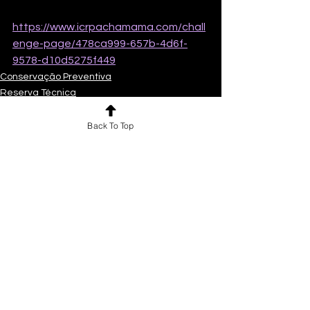
https://www.icrpachamama.com/chall
enge-page/478ca999-657b-4d6f-
9578-d10d5275f449
Conservação Preventiva
Reserva Técnica
Gestão de Coleções
Back To Top
Ver tudo
Posts recentes